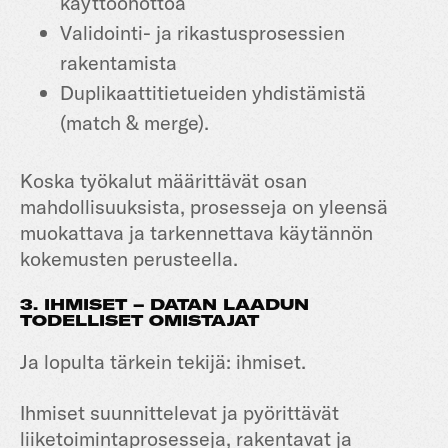
käyttöönottoa
Validointi- ja rikastusprosessien
rakentamista
Duplikaattitietueiden yhdistämistä
(match & merge).
Koska työkalut määrittävät osan
mahdollisuuksista, prosesseja on yleensä
muokattava ja tarkennettava käytännön
kokemusten perusteella.
3. IHMISET – DATAN LAADUN
TODELLISET OMISTAJAT
Ja lopulta tärkein tekijä: ihmiset.
Ihmiset suunnittelevat ja pyörittävät
liiketoimintaprosesseja, rakentavat ja