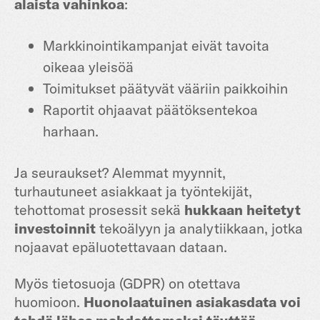
alaista vahinkoa
:
Markkinointikampanjat eivät tavoita
oikeaa yleisöä
Toimitukset päätyvät vääriin paikkoihin
Raportit ohjaavat päätöksentekoa
harhaan.
Ja seuraukset? Alemmat myynnit,
turhautuneet asiakkaat ja työntekijät,
tehottomat prosessit sekä
hukkaan heitetyt
investoinnit
tekoälyyn ja analytiikkaan, jotka
nojaavat epäluotettavaan dataan.
Myös tietosuoja (GDPR) on otettava
huomioon.
Huonolaatuinen asiakasdata voi