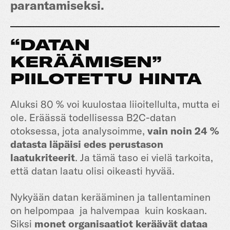
parantamiseksi.
“DATAN
KERÄÄMISEN”
PIILOTETTU HINTA
Aluksi 80 % voi kuulostaa liioitellulta, mutta ei
ole. Eräässä todellisessa B2C-datan
otoksessa, jota analysoimme,
vain noin 24 %
datasta läpäisi edes perustason
laatukriteerit
. Ja tämä taso ei vielä tarkoita,
että datan laatu olisi oikeasti hyvää.
Nykyään datan kerääminen ja tallentaminen
on helpompaa ja halvempaa kuin koskaan.
Siksi
monet organisaatiot keräävät dataa