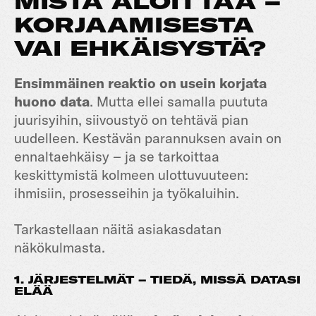
MISTÄ ALOITTAA –
KORJAAMISESTA
VAI EHKÄISYSTÄ?
Ensimmäinen reaktio on usein korjata
huono data
. Mutta ellei samalla puututa
juurisyihin, siivoustyö on tehtävä pian
uudelleen. Kestävän parannuksen avain on
ennaltaehkäisy – ja se tarkoittaa
keskittymistä kolmeen ulottuvuuteen:
ihmisiin, prosesseihin ja työkaluihin.
Tarkastellaan näitä asiakasdatan
näkökulmasta.
1. JÄRJESTELMÄT – TIEDÄ, MISSÄ DATASI
ELÄÄ