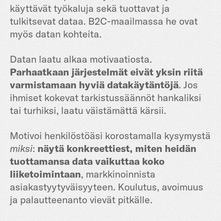
käyttävät työkaluja sekä tuottavat ja
tulkitsevat dataa. B2C-maailmassa he ovat
myös datan kohteita.
Datan laatu alkaa motivaatiosta.
Parhaatkaan järjestelmät eivät yksin riitä
varmistamaan hyviä datakäytäntöjä
. Jos
ihmiset kokevat tarkistussäännöt hankaliksi
tai turhiksi, laatu väistämättä kärsii.
Motivoi henkilöstöäsi korostamalla kysymystä
miksi
:
näytä konkreettiest, miten heidän
tuottamansa data vaikuttaa koko
liiketoimintaan
, markkinoinnista
asiakastyytyväisyyteen. Koulutus, avoimuus
ja palautteenanto vievät pitkälle.