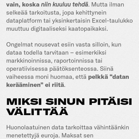
vain, koska
niin kuuluu tehdä
. Mutta ilman
selkeää tarkoitusta, jopa kehittynein
dataplatform tai yksinkertaisin Excel-taulukko
muuttuu digitaaliseksi kaatopaikaksi.
Ongelmat nousevat esiin vasta silloin, kun
dataa todella tarvitaan – esimerkiksi
markkinoinnissa, raportoinnissa tai
operatiivisessa päätöksenteossa. Siinä
vaiheessa moni huomaa, että
pelkkä “datan
kerääminen” ei riitä
.
MIKSI SINUN PITÄISI
VÄLITTÄÄ
Huonolaatuinen data tarkoittaa vähintäänkin
menetettyjä euroja. Maksat sen