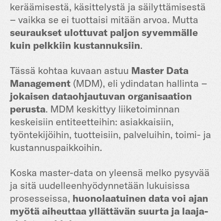
keräämisestä, käsittelystä ja säilyttämisestä
– vaikka se ei tuottaisi mitään arvoa. Mutta
seuraukset ulottuvat paljon syvemmälle
kuin pelkkiin kustannuksiin
.
Tässä kohtaa kuvaan astuu
Master Data
Management
(MDM), eli ydindatan hallinta –
jokaisen dataohjautuvan organisaation
perusta
. MDM keskittyy liiketoiminnan
keskeisiin entiteetteihin: asiakkaisiin,
työntekijöihin, tuotteisiin, palveluihin, toimi- ja
kustannuspaikkoihin.
Koska master-data on yleensä melko pysyvää
ja sitä uudelleenhyödynnetään lukuisissa
prosesseissa,
huonolaatuinen data voi ajan
myötä aiheuttaa yllättävän suurta ja laaja-