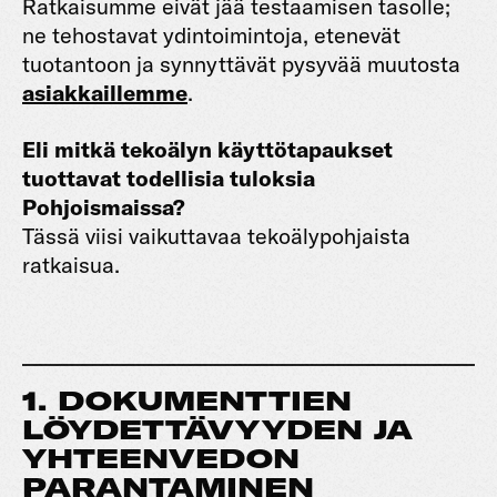
Ratkaisumme eivät jää testaamisen tasolle;
ne tehostavat ydintoimintoja, etenevät
tuotantoon ja synnyttävät pysyvää muutosta
asiakkaillemme
.
Eli mitkä tekoälyn käyttötapaukset
tuottavat todellisia tuloksia
Pohjoismaissa?
Tässä viisi vaikuttavaa tekoälypohjaista
ratkaisua.
1. DOKUMENTTIEN
LÖYDETTÄVYYDEN JA
YHTEENVEDON
PARANTAMINEN