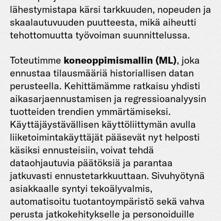
lähestymistapa kärsi tarkkuuden, nopeuden ja
skaalautuvuuden puutteesta, mikä aiheutti
tehottomuutta työvoiman suunnittelussa.
Toteutimme
koneoppimismallin (ML)
, joka
ennustaa tilausmääriä historiallisen datan
perusteella. Kehittämämme ratkaisu yhdisti
aikasarjaennustamisen ja regressioanalyysin
tuotteiden trendien ymmärtämiseksi.
Käyttäjäystävällisen käyttöliittymän avulla
liiketoimintakäyttäjät pääsevät nyt helposti
käsiksi ennusteisiin, voivat tehdä
dataohjautuvia päätöksiä ja parantaa
jatkuvasti ennustetarkkuuttaan. Sivuhyötynä
asiakkaalle syntyi tekoälyvalmis,
automatisoitu tuotantoympäristö sekä vahva
perusta jatkokehitykselle ja personoiduille