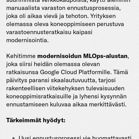
manuaalista varaston ennustusprosessia,
joka oli aikaa vievä ja tehoton. Yrityksen
olemassa oleva koneoppimiseen perustuva
varastoennusteratkaisu kaipasi
modernisointia.
Kehitimme
modernisoidun MLOps-alustan
,
joka siirsi heidän olemassa olevan
ratkaisunsa Google Cloud Platformille. Tämä
päivitys paransi skaalautuvuutta, tarjosi
rakenteellisen viitekehyksen tulevaisuuden
koneoppimisratkaisuille ja lyhensi kysynnän
ennustamiseen kuluvaa aikaa merkittävästi.
Tärkeimmät hyödyt:
Uusi ennustusprosessi vie huomattavasti