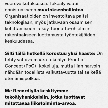
vuorovaikutuksessa. Tekoäly vaatii
onnistuakseen
muutoksenhallintaa
.
Organisaatioiden on investoitava paitsi
teknologiaan, myös jatkuvaan osaamisen
kehittämiseen ja käyttöönotto-ohjelmiin
rakentaakseen luottamusta työntekijöiden
keskuudessa.
Silti tällä hetkellä korostuu yksi haaste:
On
tehty valtava määrä tekoälyn Proof of
Concept (PoC) -kokeiluja, mutta liian harvoin
nähdään todellista vaikuttavuutta tai selkeää
etenemispolkua.
Me Recordlylla keskitymme
tekoälyhankkeisiin
, jotka tuottavat
mitattavaa liiketoiminta-arvoa.