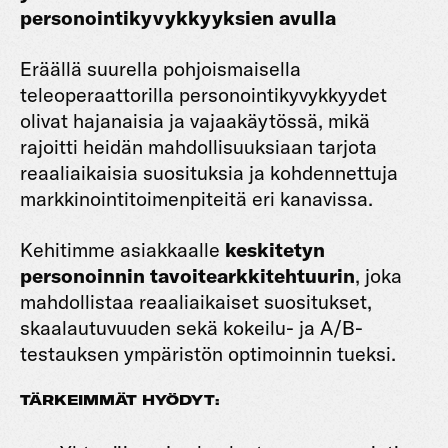
personointikyvykkyyksien avulla
Eräällä suurella pohjoismaisella
teleoperaattorilla personointikyvykkyydet
olivat hajanaisia ja vajaakäytössä, mikä
rajoitti heidän mahdollisuuksiaan tarjota
reaaliaikaisia suosituksia ja kohdennettuja
markkinointitoimenpiteitä eri kanavissa.
Kehitimme asiakkaalle
keskitetyn
personoinnin tavoitearkkitehtuurin
, joka
mahdollistaa reaaliaikaiset suositukset,
skaalautuvuuden sekä kokeilu- ja A/B-
testauksen ympäristön optimoinnin tueksi.
TÄRKEIMMÄT HYÖDYT: