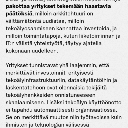
pakottaa yritykset tekemään haastavia
päätöksiä
, milloin arkkitehtuuri on
välttämätöntä uudistaa, milloin
tekoälyosaamiseen kannattaa investoida, ja
milloin toimintatapoja, kuten liiketoiminnan ja
IT:n välistä yhteistyötä, täytyy ajatella
kokonaan uudelleen.
Yritykset tunnistavat yhä laajemmin, että
merkittävät investoinnit erityisesti
tekoälyinfrastruktuuriin, datakäytäntöihin ja
laskentatehoon ovat olennaisia tekijäitä
tekoälyhankkeiden onnistuneeseen
skaalaamiseen. Lisäksi tekoälyn käyttöönotto
ei tapahdu automaattisesti organisaatiossa.
Se on merkittävä muutos niin työtavoissa kuin
ihmisten ja teknologian välisessä