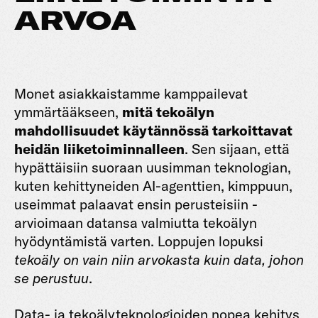
ARVOA
Monet asiakkaistamme kamppailevat
ymmärtääkseen,
mitä tekoälyn
mahdollisuudet käytännössä tarkoittavat
heidän liiketoiminnalleen
. Sen sijaan, että
hypättäisiin suoraan uusimman teknologian,
kuten kehittyneiden AI-agenttien, kimppuun,
useimmat palaavat ensin perusteisiin -
arvioimaan datansa valmiutta tekoälyn
hyödyntämistä varten. Loppujen lopuksi
tekoäly on vain niin arvokasta kuin data, johon
se perustuu
.
Data- ja tekoälyteknologioiden nopea kehitys