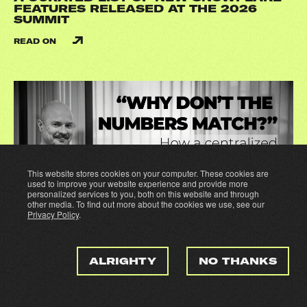
FEATURES RELEASED AT THE 2026
SUMMIT
READ ON
This website stores cookies on your computer. These cookies are
used to improve your website experience and provide more
personalized services to you, both on this website and through
other media. To find out more about the cookies we use, see our
Privacy Policy
.
02.06.2026
By Risto Kainulainen
ALRIGHTY
NO THANKS
“WHY DON'T THE NUMBERS MATCH?” –
HOW A CENTRALIZED SEMANTIC LAYER
SAVES THE ORGANIZATION'S DATA
CREDIBILITY