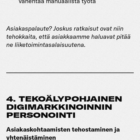
vähentää manuaalista työtä
Asiakaspalaute?
Joskus ratkaisut ovat niin
tehokkaita, että asiakkaamme haluavat pitää
ne liiketoimintasalaisuutena.
4. TEKOÄLYPOHJAINEN
DIGIMARKKINOINNIN
PERSONOINTI
Asiakaskohtaamisten tehostaminen ja
yhtenäistäminen