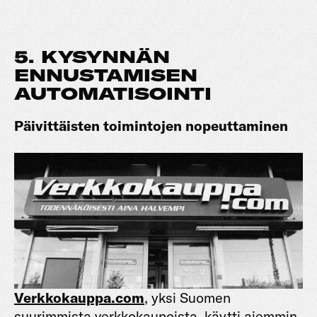
5. KYSYNNÄN
ENNUSTAMISEN
AUTOMATISOINTI
Päivittäisten toimintojen nopeuttaminen
Verkkokauppa.com
, yksi Suomen
suurimmista verkkokaupoista, käytti aiemmin