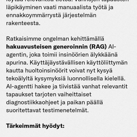
läpikäyminen vaati manuaalista työtä ja
ennakkoymmärrystä järjestelmän
rakenteesta.
Ratkaisimme ongelman kehittämällä
hakuavusteisen generoinnin (RAG)
AI-
agentin, joka toimii insinöörien älykkäänä
apurina. Käyttäjäystävällisen käyttöliittymän
kautta huoltoinsinöörit voivat nyt kysyä
tekoälyltä kysymyksiä luonnollisella kielellä.
AI-agentti hakee ja tiivistää vanhat relevantit
tapaukset tarjoten vaiheittaiset
diagnostiikkaohjeet ja paikan päällä
suoritettavat testimenetelmät.
Tärkeimmät hyödyt: