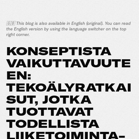
🇬🇧 This blog is also available in English (original). You can read
the English version by using the language switcher on the top
right corner.
KONSEPTISTA
VAIKUTTAVUUTE
EN:
TEKOÄLYRATKAI
SUT, JOTKA
TUOTTAVAT
TODELLISTA
LIIKETOIMINTA-