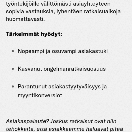
työntekijöille välittömästi asiayhteyteen
sopivia vastauksia, lyhentäen ratkaisu­aikoja
huomattavasti.
Tärkeimmät hyödyt:
Nopeampi ja osuvampi asiakastuki
Kasvanut ongelmanratkaisuosuus
Parantunut asiakastyytyväisyys ja
myyntikonversiot
Asiakaspalaute? Joskus ratkaisut ovat niin
tehokkaita, että asiakkaamme haluavat pitää