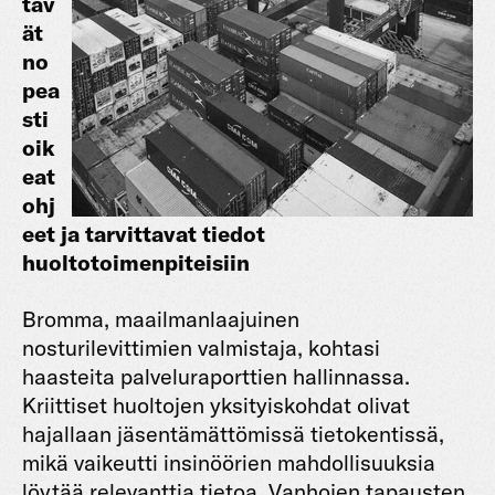
täv
ät
no
pea
sti
oik
eat
ohj
eet ja tarvittavat tiedot
huoltotoimenpiteisiin
Bromma, maailmanlaajuinen
nosturilevittimien valmistaja, kohtasi
haasteita palveluraporttien hallinnassa.
Kriittiset huoltojen yksityiskohdat olivat
hajallaan jäsentämättömissä tietokentissä,
mikä vaikeutti insinöörien mahdollisuuksia
löytää relevanttia tietoa. Vanhojen tapausten