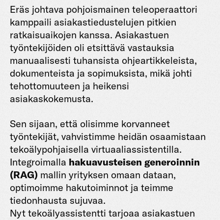
Eräs johtava pohjoismainen teleoperaattori
kamppaili asiakastiedustelujen pitkien
ratkaisu­aikojen kanssa. Asiakastuen
työntekijöiden oli etsittävä vastauksia
manuaalisesti tuhansista ohjeartikkeleista,
dokumenteista ja sopimuksista, mikä johti
tehottomuuteen ja heikensi
asiakaskokemusta.
Sen sijaan, että olisimme korvanneet
työntekijät, vahvistimme heidän osaamistaan
tekoälypohjaisella virtuaaliassistentilla.
Integroimalla
hakuavusteisen generoinnin
(RAG)
mallin yrityksen omaan dataan,
optimoimme hakutoiminnot ja teimme
tiedonhausta sujuvaa.
Nyt tekoälyassistentti tarjoaa asiakastuen