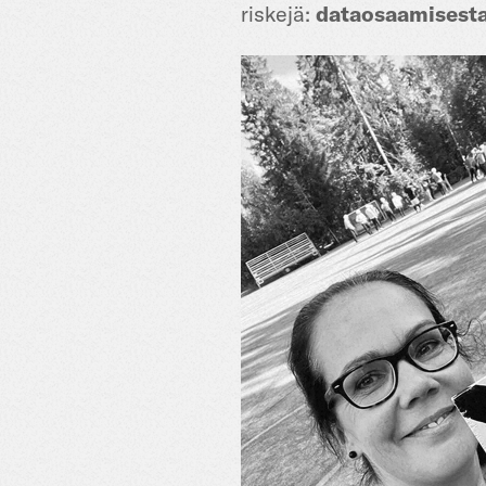
riskejä:
dataosaamisestak