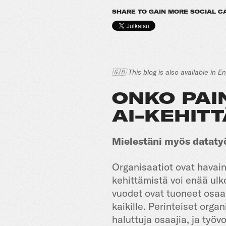
SHARE TO GAIN MORE SOCIAL C
🇬🇧 This blog is also available in E
ONKO PAI
AI-KEHIT
Mielestäni myös datatyö
Organisaatiot ovat havain
kehittämistä voi enää ulk
vuodet ovat tuoneet osaam
kaikille. Perinteiset org
haluttuja osaajia, ja työ