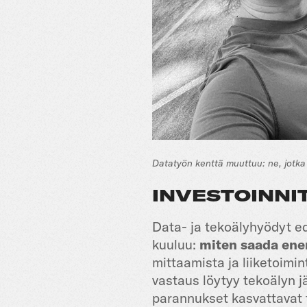
Datatyön kenttä muuttuu: ne, jotka u
INVESTOINNI
Data- ja tekoälyhyödyt ed
kuuluu:
miten saada enem
mittaamista ja liiketoimin
vastaus löytyy tekoälyn j
parannukset kasvattavat 