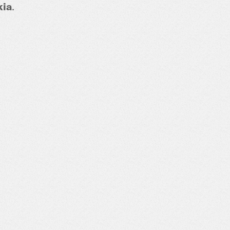
kia
.