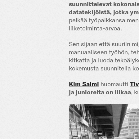
suunnittelevat kokonai
datatekijöistä, jotka y
pelkää työpaikkansa menet
liiketoiminta-arvoa.
Sen sijaan että suuriin mi
manuaaliseen työhön, teho
kitkatta ja luoda tekoäly
kokemusta suunnitella komp
Kim Salmi
huomautti
Tiv
ja junioreita on liikaa
, k