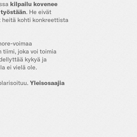
essa
kilpailu kovenee
 työstään
. He eivät
 heitä kohti konkreettista
rshore-voimaa
tiimi, joka voi toimia
dellyttää kykyä ja
a ei vielä ole.
larisoituu.
Yleisosaajia