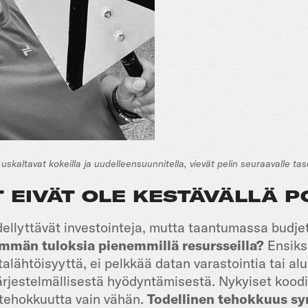
skaltavat kokeilla ja uudelleensuunnitella, vievät pelin seuraavalle taso
T EIVÄT OLE KESTÄVÄLLÄ 
ellyttävät investointeja, mutta taantumassa budje
män tuloksia pienemmillä resursseilla?
Ensiksi
talähtöisyyttä, ei pelkkää datan varastointia tai al
ärjestelmällisestä hyödyntämisestä. Nykyiset kood
tehokkuutta vain vähän.
Todellinen tehokkuus sy