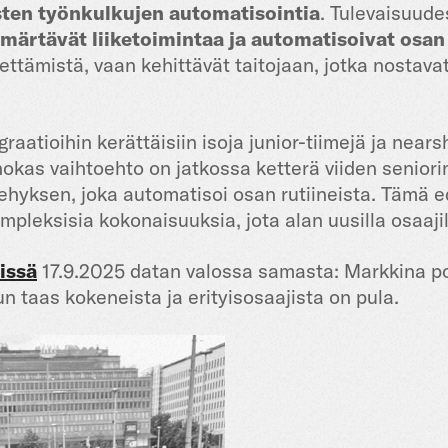
sten työnkulkujen automatisointia
. Tulevaisuud
mmärtävät liiketoimintaa ja automatisoivat osan
tämistä, vaan kehittävät taitojaan, jotka nostavat
graatioihin kerättäisiin isoja junior-tiimejä ja nea
kas vaihtoehto on jatkossa ketterä viiden seniorin 
kehyksen, joka automatisoi osan rutiineista. Tämä e
leksisia kokonaisuuksia, jota alan uusilla osaajill
issä
17.9.2025 datan valossa samasta: Markkina po
un taas kokeneista ja erityisosaajista on pula.