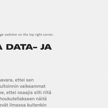
age switcher on the top right corner.
 DATA- JA
avara, ettei sen
nsultoinnin vaikeammat
ettei osaajia silti riitä
 houkutellakseen näitä
evät ilmassa kuitenkin