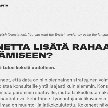
APITA
nglish (translation). You can read the English version by using the langu
NETTA LISÄTÄ RAHAA
TÄMISEEN?
 tulee keksiä uudelleen.
neet, että data on niin olennainen strateginen voim
oistaa konsulteille yhtä laajasti kuin aiemmin. Ko
ista paremmin saataville, mutta LinkedInistä näkee, 
anisaatiot ovat kehittäneet työnantajamielikuvaansa
voimaa on muunto- ja jatkokoulutettu. Kokeneet näk