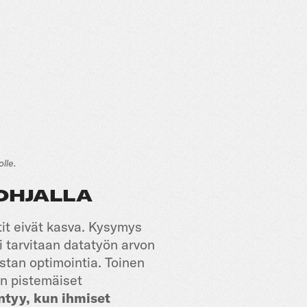
lle.
POHJALLA
tit eivät kasva. Kysymys
 tarvitaan datatyön arvon
ustan optimointia. Toinen
in pistemäiset
ntyy, kun ihmiset